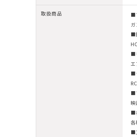
取扱商品
■
ガ
■
H
■
エ
■
R
■
映
■
各
■