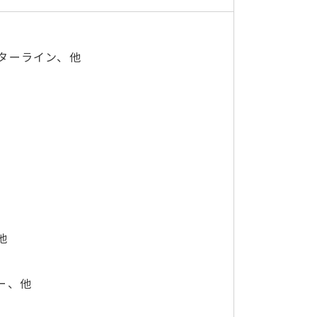
ターライン、他
他
ー、他