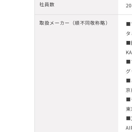
社員数
2
取扱メーカー（順不同敬称略）
■
タ
■
K
■
グ
■
京
■
東
■
A